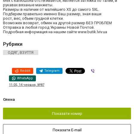
Мех с капюшона отстегивается, является затяжка по талии, в
рукавах вязаные манжеты.
Размеры в наличии от малейшего XS до самого 5XL.
Подберем правильно именно Ваш размер, зная ваши
рост, вес, объем грудной клетки.
Возможен возврат, обмен на другой размер БЕЗ ПРОБЛЕМ
Отправка в любой город Украины Новой Почтой.
Подробная информация на нашем сайте www.butik.lviv.ua
Рубрики
ОДЯГ, ВЗУТТЯ
Reddit
Telegram
Viber
WhatsApp
11:05, 14 червня, №87
Олена
Показати номер
Показати E-mail