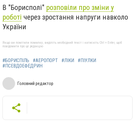
В "Борисполі"
розповіли про зміни у
роботі
через зростання напруги навколо
України
Якщо ви помітили помилку, виділіть необхідний текст і натисніть Ctrl + Enter, щоб
повідомити про це редакцію
#БОРИСПІЛЬ
#АЕРОПОРТ
#ЛІКИ
#ПІУЛКИ
#ПСЕВДОЕФЕДРИН
Головний редактор