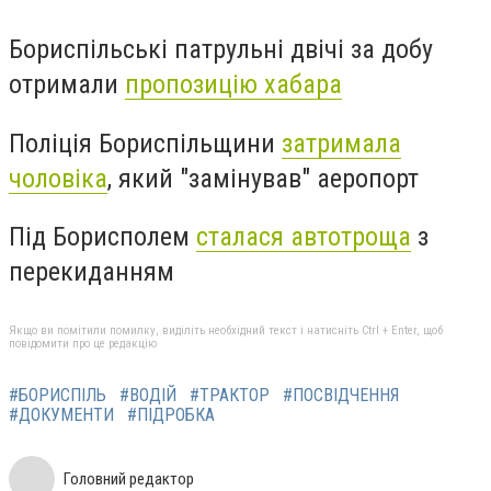
Бориспільські патрульні двічі за добу
отримали
пропозицію хабара
Поліція Бориспільщини
затримала
чоловіка
, який "замінував" аеропорт
Під Борисполем
сталася автотроща
з
перекиданням
Якщо ви помітили помилку, виділіть необхідний текст і натисніть Ctrl + Enter, щоб
повідомити про це редакцію
#БОРИСПІЛЬ
#ВОДІЙ
#ТРАКТОР
#ПОСВІДЧЕННЯ
#ДОКУМЕНТИ
#ПІДРОБКА
Головний редактор