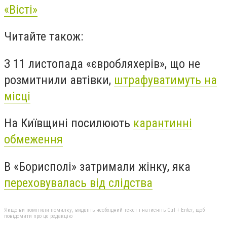
«Вісті»
Читайте також:
З 11 листопада «євробляхерів», що не
розмитнили автівки,
штрафуватимуть на
місці
На Київщині посилюють
карантинні
обмеження
В «Борисполі» затримали жінку, яка
переховувалась від слідства
Якщо ви помітили помилку, виділіть необхідний текст і натисніть Ctrl + Enter, щоб
повідомити про це редакцію