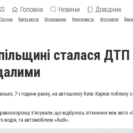
SS
Головна
Новини
Довідник
Погода
Карта міста
Оголошення
Нерухомість
Фотозвіти
Вака
пільщині сталася ДТП
далими
изько, 7-ї години ранку, на автошляху Київ-Харків поблизу 
равоохоронці з’ясували, що відбулось зіткнення між авто «
о водія, та автомобілем «
Audi
».