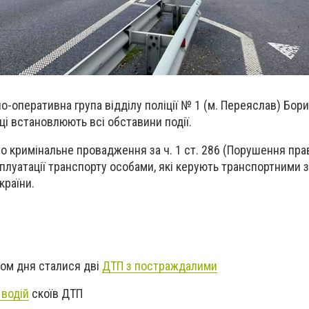
о-оперативна група відділу поліції № 1 (м. Переяслав) Бор
ці встановлюють
всі
обставини поді
ї
.
о кримінальне провадження за ч. 1 ст. 286 (Порушення пра
плуатації транспорту особами, які керують транспортними 
країни.
гом дня сталися дві
ДТП з постраждалими
 водій
скоїв ДТП