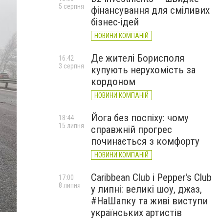
5 серпня
фінансування для сміливих
бізнес-ідей
НОВИНИ КОМПАНІЙ
Де жителі Борисполя
16:42
3 серпня
купують нерухомість за
кордоном
НОВИНИ КОМПАНІЙ
Йога без поспіху: чому
18:44
15 липня
справжній прогрес
починається з комфорту
НОВИНИ КОМПАНІЙ
Caribbean Club і Pepper's Club
17:00
8 липня
у липні: великі шоу, джаз,
#НаШапку та живі виступи
українських артистів