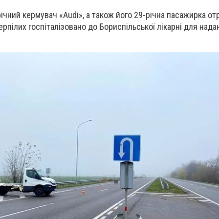
річний кермувач «
Audi
», а також його 29-річна пасажирка о
ерпілих госпіталізовано до Бориспільської лікарні для над