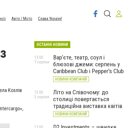
нсії
Авто / Мото
Слава Україні!
ОСТАННІ НОВИНИ
 з
Вар’єте, театр, соул і
13:00
7 серпня
блюзові джеми: серпень у
Caribbean Club і Pepper's Club
НОВИНИ КОМПАНІЙ
села Козлів
Літо на Співочому: до
15:00
5 серпня
столиці повертається
традиційна виставка квітів
Intercargo
»,
НОВИНИ КОМПАНІЙ
D2 Investments – швидке
13:00