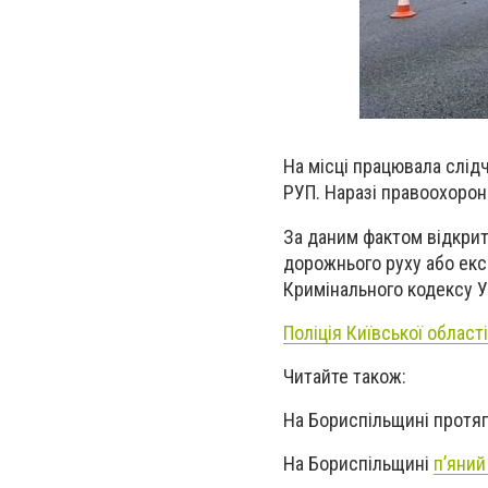
На місці працювала слідч
РУП. Наразі п
равоохорон
За даним фактом відкрит
дорожнього руху або екс
Кримінального кодексу У
Поліція Київської області
Читайте також:
На Бориспільщині протя
На Бориспільщині
п’яний