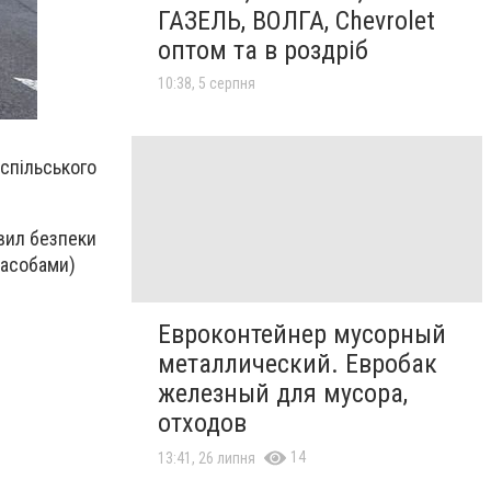
ГАЗЕЛЬ, ВОЛГА, Chevrolet
оптом та в роздріб
10:38, 5 серпня
испільського
вил безпеки
засобами)
Евроконтейнер мусорный
металлический. Евробак
железный для мусора,
отходов
14
13:41, 26 липня