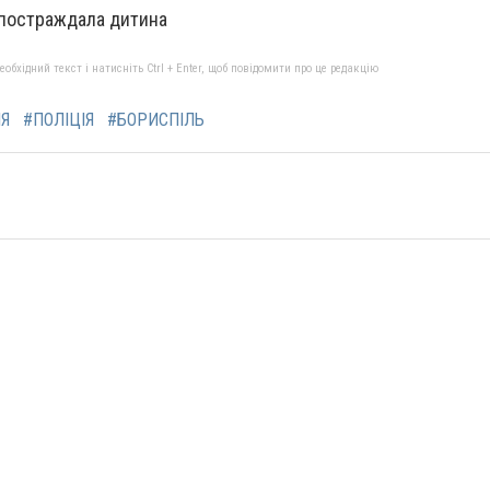
постраждала дитина
бхідний текст і натисніть Ctrl + Enter, щоб повідомити про це редакцію
ІЯ
#ПОЛІЦІЯ
#БОРИСПІЛЬ