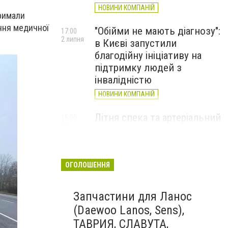
НОВИНИ КОМПАНІЙ
тримали
ання медичної
"Обійми не мають діагнозу":
17:00
2 липня
в Києві запустили
благодійну ініціативу на
підтримку людей з
інвалідністю
НОВИНИ КОМПАНІЙ
Літня спека та артеріальний
15:00
22 червня
тиск: як захистити судини
та коли потрібен лікар
НОВИНИ КОМПАНІЙ
ОГОЛОШЕННЯ
Запчастини для Ланос
(Daewoo Lanos, Sens),
ТАВРИЯ, СЛАВУТА,