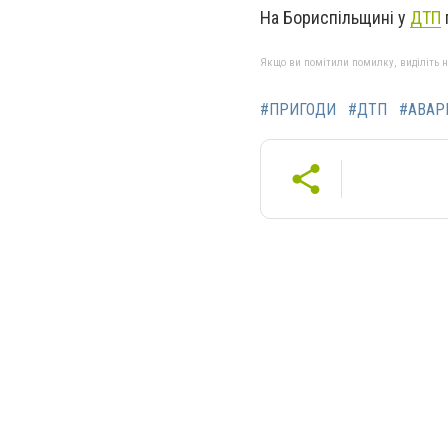
На Бориспільщині у
ДТП
Якщо ви помітили помилку, виділіть нео
#ПРИГОДИ
#ДТП
#АВАР