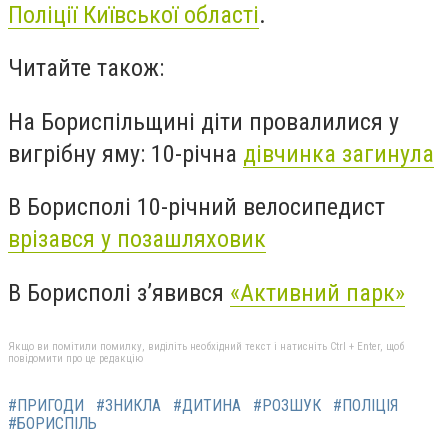
Поліції Київської області
.
Читайте також:
На Бориспільщині діти провалилися у
вигрібну яму: 10-річна
дівчинка загинула
В Борисполі 10-річний велосипедист
врізався у позашляховик
В Борисполі з’явився
«Активний парк»
Якщо ви помітили помилку, виділіть необхідний текст і натисніть Ctrl + Enter, щоб
повідомити про це редакцію
#ПРИГОДИ
#ЗНИКЛА
#ДИТИНА
#РОЗШУК
#ПОЛІЦІЯ
#БОРИСПІЛЬ