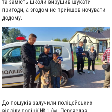
та замість школи вирушив шукати
пригоди, а згодом не прийшов ночувати
додому.
До пошуків залучили поліцейських
відділу поліції № 1 (м. Переяслав-