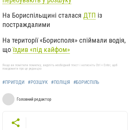
На Бориспільщині сталася
ДТП
із
постраждалими
На території «Борисполя» спіймали водія,
що
їздив «під кайфом»
Якщо ви помітили помилку, виділіть необхідний текст і натисніть Ctrl + Enter, щоб
повідомити про це редакцію
#ПРИГОДИ
#РОЗШУК
#ПОЛІЦІЯ
#БОРИСПІЛЬ
Головний редактор