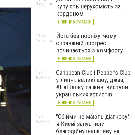
3 серпня
купують нерухомість за
кордоном
НОВИНИ КОМПАНІЙ
Йога без поспіху: чому
18:44
15 липня
справжній прогрес
починається з комфорту
НОВИНИ КОМПАНІЙ
Caribbean Club і Pepper's Club
17:00
8 липня
у липні: великі шоу, джаз,
#НаШапку та живі виступи
українських артистів
НОВИНИ КОМПАНІЙ
"Обійми не мають діагнозу":
17:00
2 липня
в Києві запустили
благодійну ініціативу на