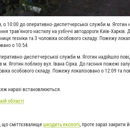
я, о 10:00 до оперативно-диспетчерської служби м. Яготин
ня трав’яного настилу на узбіччі автодороги Київ-Харків. Д
ниця техніки та 3 чоловіка особового складу. Пожежу локал
овано о 10:54.
 оперативно-диспетчерської служби м. Яготин надійшло пов
 в м. Яготин поблизу вул. Івана Сірка. До гасіння пожежі зал
ловіка особового складу. Пожежу локалізовано о 12:09 та по
еж наразі встановлюються.
кій області
, що сміттєзвалище
шкодить екології
, проте зараз закрити 