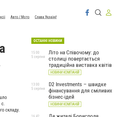
нсії
Авто / Мото
Слава Україні!
ОСТАННІ НОВИНИ
а
Літо на Співочому: до
15:00
5 серпня
столиці повертається
з
традиційна виставка квітів
НОВИНИ КОМПАНІЙ
D2 Investments – швидке
13:00
5 серпня
фінансування для сміливих
бізнес-ідей
йшло
 с.
НОВИНИ КОМПАНІЙ
го складу.
Де жителі Борисполя
16:42