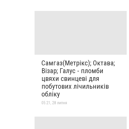
Самгаз(Метрікс); Октава;
Візар; Галус - пломби
цвяхи свинцеві для
побутових лічильників
обліку
05:21, 28 липня