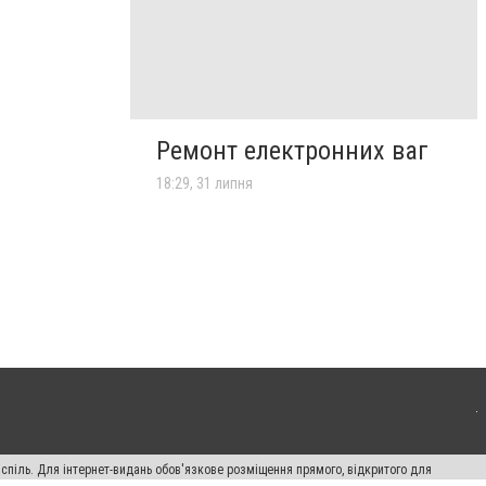
Ремонт електронних ваг
18:29, 31 липня
испіль. Для інтернет-видань обов'язкове розміщення прямого, відкритого для