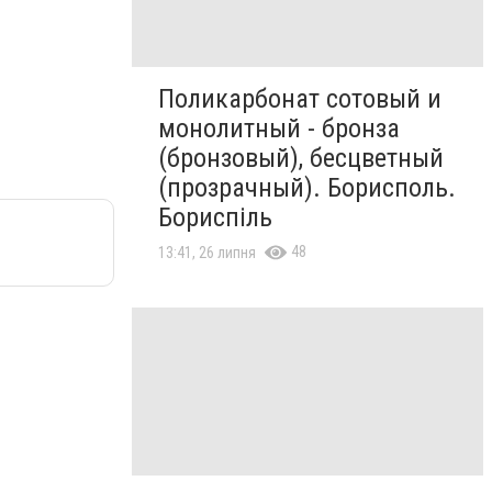
Поликарбонат сотовый и
монолитный - бронза
(бронзовый), бесцветный
(прозрачный). Борисполь.
Бориспіль
48
13:41, 26 липня