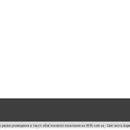
 умови розміщення в тексті обов'язкового посилання на 4595.com.ua - Сайт міста Бор
сті або в якості джерела. Порушення виняткових прав переслідується Законом.