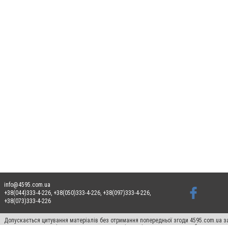
info@4595.com.ua
+38(044)333-4-226, +38(050)333-4-226, +38(097)333-4-226,
+38(073)333-4-226
Допускається цитування матеріалів без отримання попередньої згоди 4595.com.ua за
пошукових систем гіперпосилання на цитовані статті не нижче другого абзацу в тек