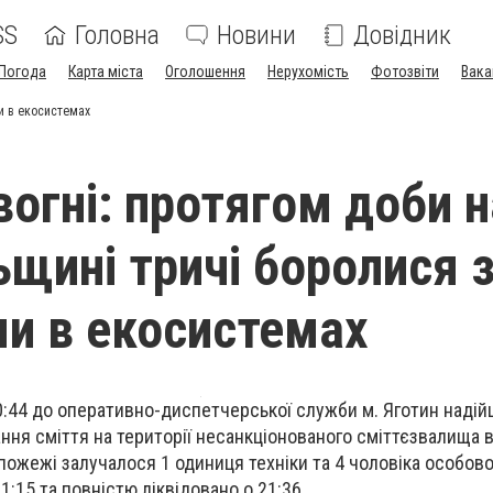
SS
Головна
Новини
Довідник
Погода
Карта міста
Оголошення
Нерухомість
Фотозвіти
Вака
ми в екосистемах
вогні: протягом доби н
ьщині тричі боролися 
и в екосистемах
 20:44 до оперативно-диспетчерської служби м. Яготин наді
ння сміття на території несанкціонованого сміттєзвалища в
пожежі залучалося 1 одиниця техніки та 4 чоловіка особово
:15 та повністю ліквідовано о 21:36.