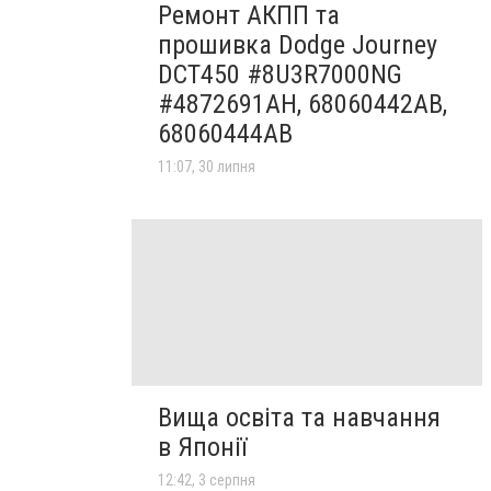
Ремонт АКПП та
прошивка Dodge Journey
DCT450 #8U3R7000NG
#4872691AH, 68060442AB,
68060444AB
11:07, 30 липня
Вища освіта та навчання
в Японії
12:42, 3 серпня