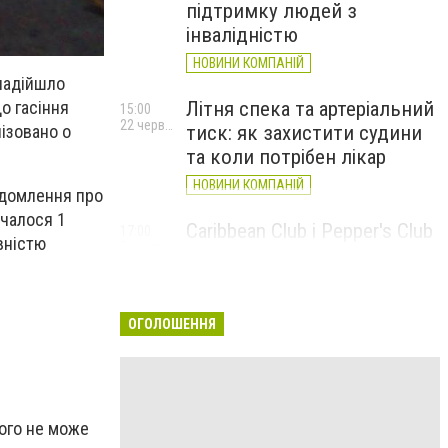
підтримку людей з
інвалідністю
НОВИНИ КОМПАНІЙ
 надійшло
о гасіння
Літня спека та артеріальний
15:00
22 червня
ізовано о
тиск: як захистити судини
та коли потрібен лікар
НОВИНИ КОМПАНІЙ
ідомлення про
учалося 1
Caribbean Club і Pepper's Club
17:00
вністю
5 червня
у червні: від вар'єте «Рояль»
до благодійних концертів
#НаШапку
ОГОЛОШЕННЯ
НОВИНИ КОМПАНІЙ
його не може