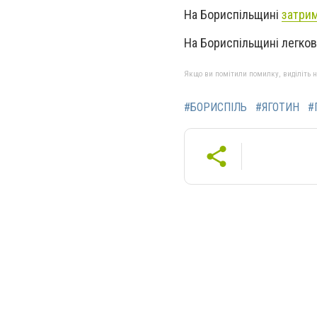
На Бориспільщині
затри
На Бориспільщині легков
Якщо ви помітили помилку, виділіть нео
#БОРИСПІЛЬ
#ЯГОТИН
#