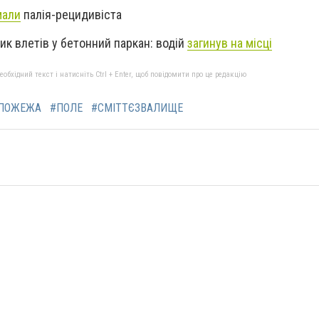
мали
палія-рецидивіста
ик влетів у бетонний паркан: водій
загинув на місці
бхідний текст і натисніть Ctrl + Enter, щоб повідомити про це редакцію
ПОЖЕЖА
#ПОЛЕ
#СМІТТЄЗВАЛИЩЕ