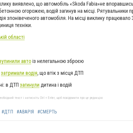
клику виявлено, що автомобіль «Skoda Fabia»не впоравшись
 бетонною огорожею, водій загинув на місці. Рятувальники 
дія зпонівеченого автомобіля. На місці виклику працювало 
иниця техніки.
кій області
зупинили авто
із нелегальною зброєю
»
затримали водія
, що втік з місця ДТП
ні: в ДТП
загинули
дитина і водій
бхідний текст і натисніть Ctrl + Enter, щоб повідомити про це редакцію
#ДТП
#АВАРІЯ
#СМЕРТЬ