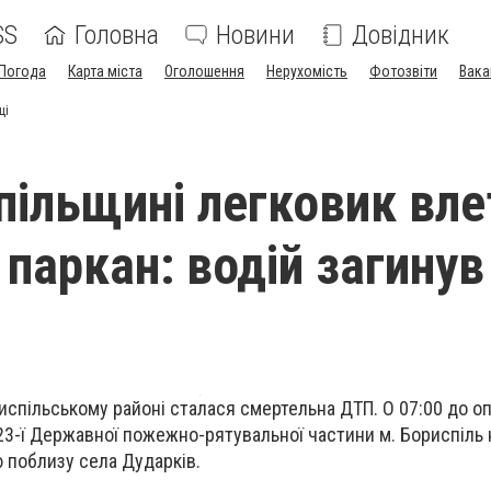
SS
Головна
Новини
Довідник
Погода
Карта міста
Оголошення
Нерухомість
Фотозвіти
Вака
ці
пільщині легковик влет
паркан: водій загинув
ориспільському районі сталася смертельна ДТП. О 07:00 до о
23-ї Державної пожежно-рятувальної частини м. Бориспіль
 поблизу села Дударків.