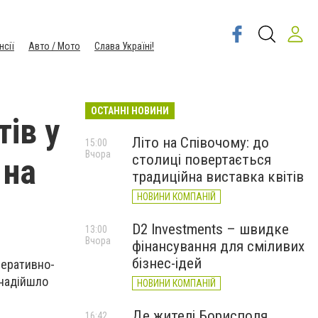
нсії
Авто / Мото
Слава Україні!
ОСТАННІ НОВИНИ
ів у
Літо на Співочому: до
15:00
Вчора
столиці повертається
 на
традиційна виставка квітів
НОВИНИ КОМПАНІЙ
D2 Investments – швидке
13:00
Вчора
фінансування для сміливих
бізнес-ідей
перативно-
 надійшло
НОВИНИ КОМПАНІЙ
Де жителі Борисполя
16:42