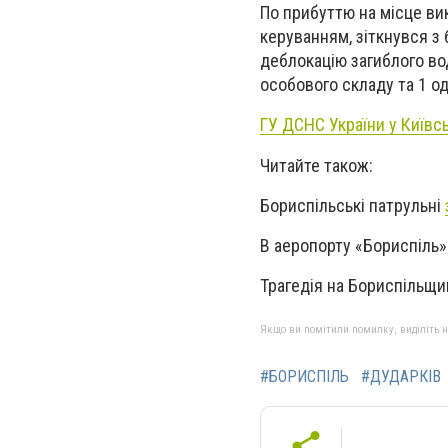
По прибуттю на місце ви
керуванням, зіткнувся з
деблокацію загиблого во
особового складу та 1 од
ГУ ДСНС України у Київсь
Читайте також:
Бориспільські патрульні
В аеропорту «Бориспіль
Трагедія на Бориспільщи
Якщо ви помітили помилку, виділіть нео
#БОРИСПІЛЬ
#ДУДАРКІВ