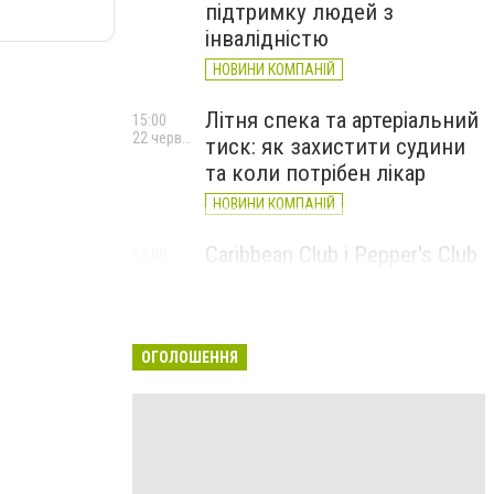
підтримку людей з
інвалідністю
НОВИНИ КОМПАНІЙ
Літня спека та артеріальний
15:00
22 червня
тиск: як захистити судини
та коли потрібен лікар
НОВИНИ КОМПАНІЙ
Caribbean Club і Pepper's Club
17:00
5 червня
у червні: від вар'єте «Рояль»
до благодійних концертів
#НаШапку
ОГОЛОШЕННЯ
НОВИНИ КОМПАНІЙ