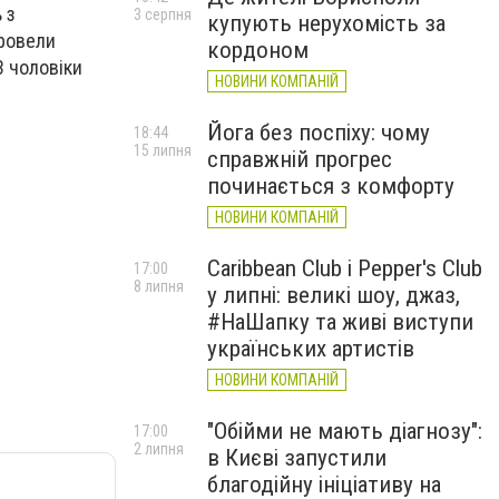
 з
3 серпня
купують нерухомість за
провели
кордоном
3 чоловіки
НОВИНИ КОМПАНІЙ
Йога без поспіху: чому
18:44
15 липня
справжній прогрес
починається з комфорту
НОВИНИ КОМПАНІЙ
Caribbean Club і Pepper's Club
17:00
8 липня
у липні: великі шоу, джаз,
#НаШапку та живі виступи
українських артистів
НОВИНИ КОМПАНІЙ
"Обійми не мають діагнозу":
17:00
2 липня
в Києві запустили
благодійну ініціативу на