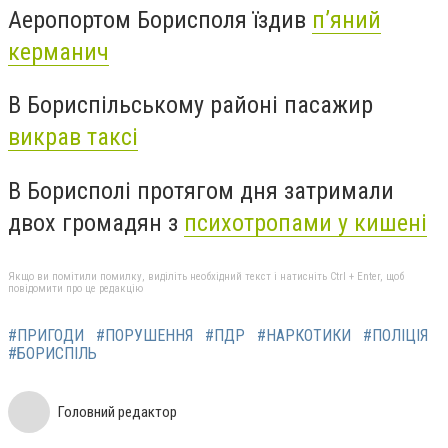
Аеропортом Борисполя їздив
п’яний
керманич
В Бориспільському районі пасажир
викрав таксі
В Борисполі протягом дня затримали
двох громадян з
психотропами у кишені
Якщо ви помітили помилку, виділіть необхідний текст і натисніть Ctrl + Enter, щоб
повідомити про це редакцію
#ПРИГОДИ
#ПОРУШЕННЯ
#ПДР
#НАРКОТИКИ
#ПОЛІЦІЯ
#БОРИСПІЛЬ
Головний редактор