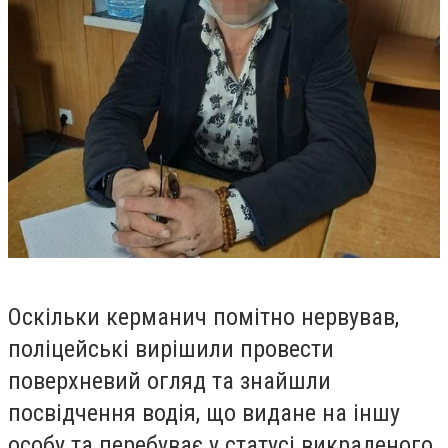
Оскільки керманич помітно нервував,
поліцейські вирішили провести
поверхневий огляд та знайшли
посвідчення водія, що видане на іншу
особу та перебуває у статусі викраденого.