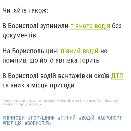
Читайте також:
В Борисполі зупинили
п’яного водія
без
документів
На Бориспольщині
п’яний водій
не
помітив, що його автівка горить
В Борисполі водій вантажівки скоїв
ДТП
та зник з місця пригоди
Якщо ви помітили помилку, виділіть необхідний текст і натисніть Ctrl + Enter, щоб
повідомити про це редакцію
#ПРИГОДИ
#ПОРУШНИК
#П'ЯНИЙ
#ВОДІЙ
#АЕРОПОРТ
#ПОЛІЦІЯ
#БОРИСПІЛЬ