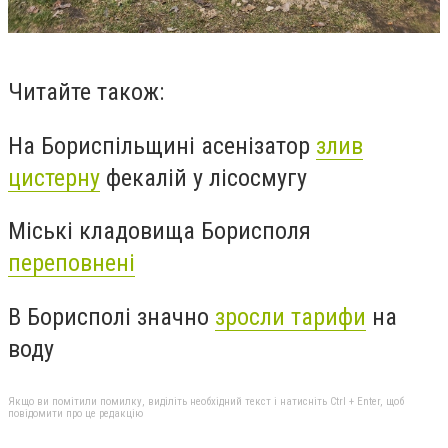
Читайте також:
На Бориспільщині асенізатор
злив
цистерну
фекалій у лісосмугу
Міські кладовища Борисполя
переповнені
В Борисполі значно
зросли тарифи
на
воду
Якщо ви помітили помилку, виділіть необхідний текст і натисніть Ctrl + Enter, щоб
повідомити про це редакцію