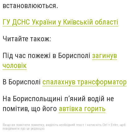
встановлюються.
ГУ ДСНС України у Київській області
Читайте також:
Під час пожежі в Борисполі
загинув
чоловік
В Борисполі
спалахнув трансформатор
На Бориспольщині п’яний водій не
помітив, що його
автівка горить
Якщо ви помітили помилку, виділіть необхідний текст і натисніть Ctrl + Enter, щоб
повідомити про це редакцію