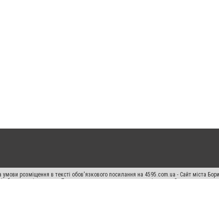
 умови розміщення в тексті обов'язкового посилання на 4595.com.ua - Сайт міста Бор
сті або в якості джерела. Порушення виняткових прав переслідується Законом.
ський спецпроєкт", "Політичні новини", "Пресреліз", "PR", "Офіційно", "Політична рек