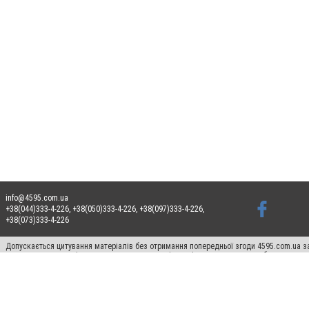
info@4595.com.ua
+38(044)333-4-226, +38(050)333-4-226, +38(097)333-4-226,
+38(073)333-4-226
Допускається цитування матеріалів без отримання попередньої згоди 4595.com.ua за
пошукових систем гіперпосилання на цитовані статті не нижче другого абзацу в тек
Матеріали з плашками "Новини компаній", "Промо", "Партнерський матеріал", "Партнер