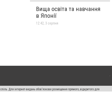
Вища освіта та навчання
в Японії
12:42, 3 серпня
испіль. Для інтернет-видань обов'язкове розміщення прямого, відкритого для
лама" публікуються на правах реклами.