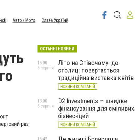
нсії
Авто / Мото
Слава Україні!
ОСТАННІ НОВИНИ
дуть
Літо на Співочому: до
15:00
5 серпня
столиці повертається
го
традиційна виставка квітів
НОВИНИ КОМПАНІЙ
D2 Investments – швидке
13:00
5 серпня
фінансування для сміливих
бізнес-ідей
монт
черговий раз
НОВИНИ КОМПАНІЙ
Де жителі Борисполя
16:42