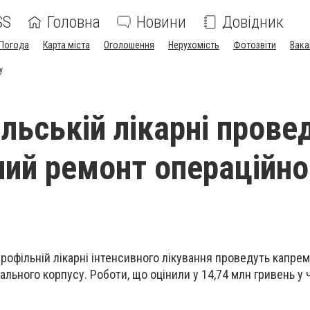
SS
Головна
Новини
Довідник
Погода
Карта міста
Оголошення
Нерухомість
Фотозвіти
Вака
у
ільській лікарні прове
ний ремонт операційно
профільній лікарні інтенсивного лікування проведуть капре
ального корпусу. Роботи, що оцінили у 14,74 млн гривень у 