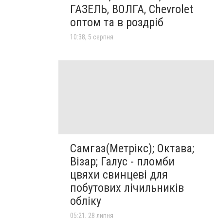
ГАЗЕЛЬ, ВОЛГА, Chevrolet
оптом та в роздріб
10:38, 5 серпня
Самгаз(Метрікс); Октава;
Візар; Галус - пломби
цвяхи свинцеві для
побутових лічильників
обліку
05:21, 28 липня