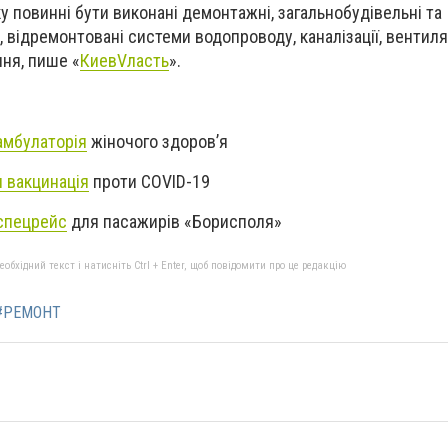
у повинні бути виконані демонтажні, загальнобудівельні та
відремонтовані системи водопроводу, каналізації, вентиляц
ня, пише «
КиевVласть
».
амбулаторія
жіночого здоров’я
 вакцинація
проти COVID-19
спецрейс
для пасажирів «Борисполя»
бхідний текст і натисніть Ctrl + Enter, щоб повідомити про це редакцію
#РЕМОНТ