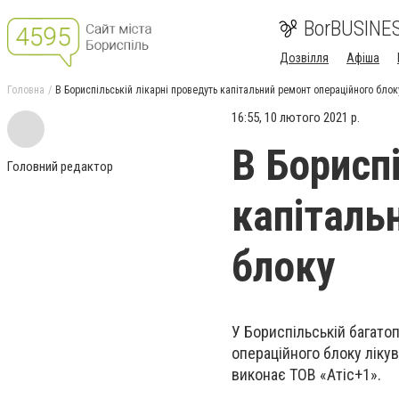
BorBUSINE
Дозвілля
Афіша
Головна
В Бориспільській лікарні проведуть капітальний ремонт операційного блок
16:55, 10 лютого 2021 р.
В Борисп
Головний редактор
капіталь
блоку
У Бориспільській багато
операційного блоку лікув
виконає ТОВ «Атіс+1».