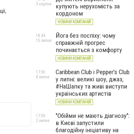
3 серпня
купують нерухомість за
ії,
кордоном
НОВИНИ КОМПАНІЙ
Йога без поспіху: чому
18:44
15 липня
справжній прогрес
починається з комфорту
НОВИНИ КОМПАНІЙ
Caribbean Club і Pepper's Club
17:00
8 липня
у липні: великі шоу, джаз,
#НаШапку та живі виступи
українських артистів
НОВИНИ КОМПАНІЙ
"Обійми не мають діагнозу":
17:00
2 липня
в Києві запустили
благодійну ініціативу на