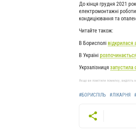
До кінця грудня 2021 рок
електромонтажні роботи, 
кондиціювання та опален
Читайте також:
В Борисполі
відкрилася 
В Україні
розпочинається
Укрзалізниця
запустила 
Якщо ви помітили помилку, виділіть нео
#БОРИСПІЛЬ
#ЛІКАРНЯ