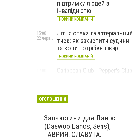
підтримку людей з
інвалідністю
НОВИНИ КОМПАНІЙ
Літня спека та артеріальний
15:00
22 червня
тиск: як захистити судини
та коли потрібен лікар
НОВИНИ КОМПАНІЙ
Caribbean Club і Pepper's Club
17:00
5 червня
у червні: від вар'єте «Рояль»
до благодійних концертів
#НаШапку
ОГОЛОШЕННЯ
НОВИНИ КОМПАНІЙ
Запчастини для Ланос
(Daewoo Lanos, Sens),
ТАВРИЯ, СЛАВУТА,