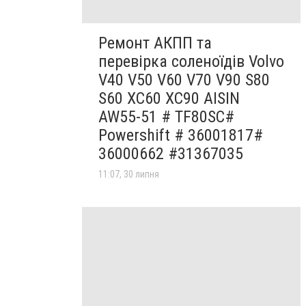
Ремонт АКПП та
перевірка соленоїдів Volvo
V40 V50 V60 V70 V90 S80
S60 XC60 XC90 AISIN
AW55-51 # TF80SC#
Powershift # 36001817#
36000662 #31367035
11:07, 30 липня