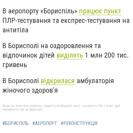
В аеропорту «Бориспіль»
працює пункт
ПЛР-тестування та експрес-тестування на
антитіла
В Борисполі на оздоровлення та
відпочинок дітей
виділять
1 млн 200 тис.
гривень
В Борисполі
відкрилася
амбулаторія
жіночого здоров’я
Якщо ви помітили помилку, виділіть необхідний текст і натисніть Ctrl + Enter, щоб
повідомити про це редакцію
#БОРИСПІЛЬ
#АЕРОПОРТ
#РЕКОНСТРУКЦІЯ