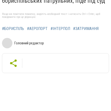
бориспільських патрульних, піде під суд
Якщо ви помітили помилку, виділіть необхідний текст і натисніть Ctrl + Enter, щоб
повідомити про це редакцію
#БОРИСПІЛЬ
#АЕРОПОРТ
#ІНТЕРПОЛ
#ЗАТРИМАННЯ
Головний редактор