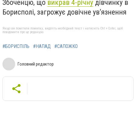
Збоченцю, що
викрав 4-річну
дівчинку в
Борисполі, загрожує довічне ув’язнення
Якщо ви помітили помилку, виділіть необхідний текст і натисніть Ctrl + Enter, щоб
повідомити про це редакцію
#БОРИСПІЛЬ
#НАПАД
#САПОЖКО
Головний редактор