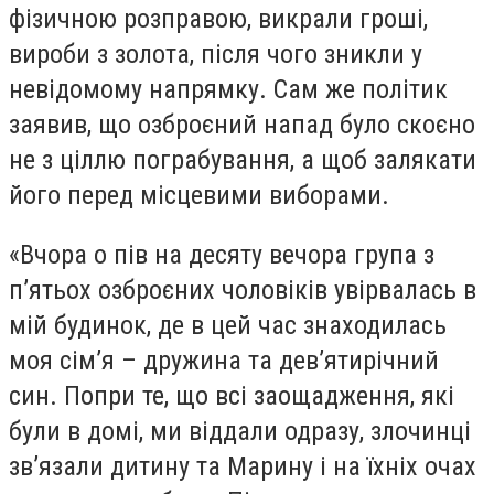
фізичною розправою, викрали гроші,
вироби з золота, після чого зникли у
невідомому напрямку. Сам же політик
заявив, що озброєний напад було скоєно
не з ціллю пограбування, а щоб залякати
його перед місцевими виборами.
«Вчора о пів на десяту вечора група з
п’ятьох озброєних чоловіків увірвалась в
мій будинок, де в цей час знаходилась
моя сім’я – дружина та дев’ятирічний
син. Попри те, що всі заощадження, які
були в домі, ми віддали одразу, злочинці
зв’язали дитину та Марину і на їхніх очах