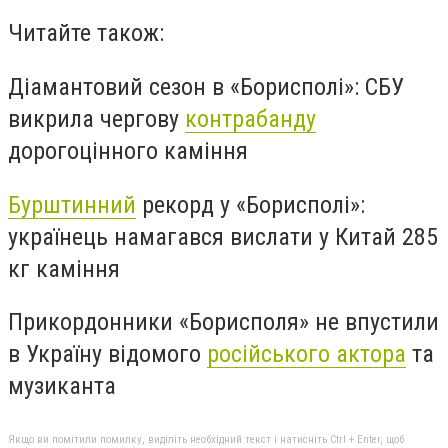
Читайте також:
Діамантовий сезон в «Борисполі»: СБУ
викрила чергову
контрабанду
дорогоцінного каміння
Бурштинний
рекорд у «Борисполі»:
українець намагався вислати у Китай 285
кг каміння
Прикордонники «Борисполя» не впустили
в Україну відомого
російського актора
та
музиканта
Якщо ви помітили помилку, виділіть необхідний текст і натисніть Ctrl + Enter, щоб