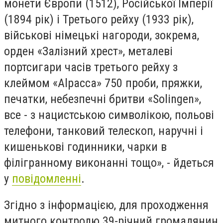
монети Європи (1512), Російської Імперії
(1894 рік) і Третього рейху (1933 рік),
військові німецькі нагороди, зокрема,
орден «Залізний хрест», металеві
портсигари часів третього рейху з
клеймом «Alpaccа» 750 проби, пряжки,
печатки, небезпечні бритви «Solingen»,
все - з нацистською символікою, польові
телефони, танковий телескоп, наручні і
кишенькові годинники, чарки в
філігранному виконанні тощо», - йдеться
у
повідомленні
.
Згідно з інформацією, для проходження
митного контролю 39-річний громадянин