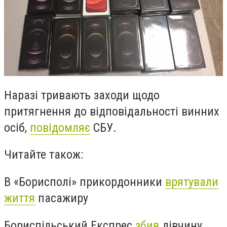
Наразі тривають заходи щодо
притягнення до відповідальності винних
осіб,
повідомляє
СБУ.
Читайте також:
В «Борисполі» прикордонники
врятували
життя
пасажиру
Бориспільський Експрес
збив
дівчину