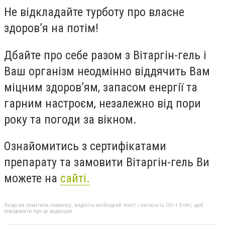
Не відкладайте турботу про власне
здоров’я на потім!
Дбайте про себе разом з Вітаргін-гель і
Ваш організм неодмінно віддячить Вам
міцним здоров’ям, запасом енергії та
гарним настроєм, незалежно від пори
року та погоди за вікном.
Ознайомитись з сертифікатами
препарату та замовити Вітаргін-гель Ви
можете на
сайті.
Якщо ви помітили помилку, виділіть необхідний текст і натисніть Ctrl + Enter, щоб
повідомити про це редакцію