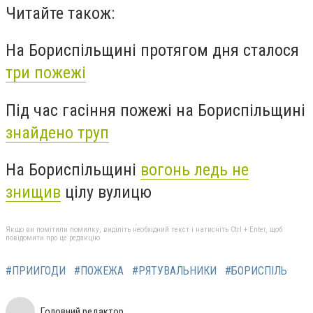
Читайте також:
На Бориспільщині протягом дня сталося
три пожежі
Під час гасіння пожежі на Бориспільщині
знайдено труп
На Бориспільщині
вогонь ледь не
знищив
цілу вулицю
Якщо ви помітили помилку, виділіть необхідний текст і натисніть Ctrl + Enter, щоб
повідомити про це редакцію
#ПРИИГОДИ
#ПОЖЕЖА
#РЯТУВАЛЬНИКИ
#БОРИСПІЛЬ
Головний редактор