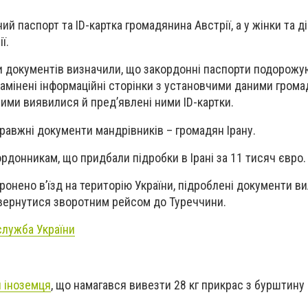
ий паспорт та ID-картка громадянина Австрії, а у жінки та д
ї.
и документів визначили, що закордонні паспорти подорож
замінені інформаційні сторінки з установчими даними грома
ними виявилися й пред’явлені ними ID-картки.
равжні документи мандрівників – громадян Ірану.
рдонникам, що придбали підробки в Ірані за 11 тисяч євро.
ронено в’їзд на територію України, підроблені документи в
овернутися зворотним рейсом до Туреччини.
лужба України
 іноземця
, що намагався вивезти 28 кг прикрас з бурштину