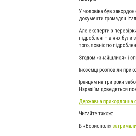
У чоловіка був закордонн
документи громадян Італі
Але експерти з перевірк
підроблені – в них були 
того, повністю підробле
Згодом «знайшлися» і сп
Іноземці розповіли прико
Іранцям на три роки забо
Наразі їм доведеться п
Державна прикордонна с
Читайте також:
В «Борисполі»
затримали