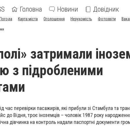
SS
Головна
Новини
Довідник
Погода
Карта міста
Оголошення
Нерухомість
Фотозвіти
Вака
ами
полі» затримали інозе
ою з підробленими
тами
ід час перевірки пасажирів, які прибули зі Стамбула та тра
йс до Відня, троє іноземців – чоловік 1987 року народженн
чна дівчинка на контроль надали паспортні документи грома