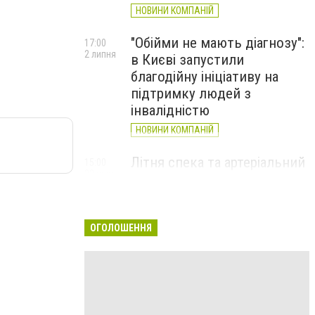
НОВИНИ КОМПАНІЙ
"Обійми не мають діагнозу":
17:00
2 липня
в Києві запустили
благодійну ініціативу на
підтримку людей з
інвалідністю
НОВИНИ КОМПАНІЙ
Літня спека та артеріальний
15:00
22 червня
тиск: як захистити судини
та коли потрібен лікар
НОВИНИ КОМПАНІЙ
ОГОЛОШЕННЯ