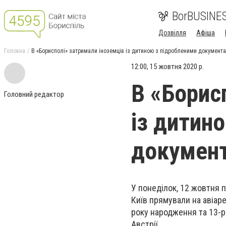
BorBUSINE
Дозвілля
Афіша
Головна
В «Борисполі» затримали іноземців із дитиною з підробленими документ
12:00, 15 жовтня 2020 р.
В «Борис
Головний редактор
із дитин
докумен
У понеділок, 12 жовтня п
Київ прямували на авіаре
року народження та 13-рі
Австрії.