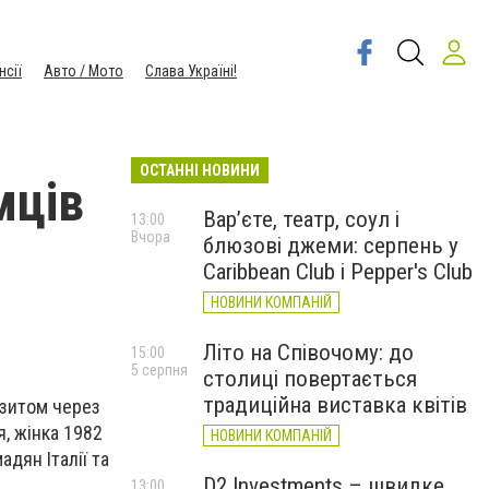
нсії
Авто / Мото
Слава Україні!
ОСТАННІ НОВИНИ
мців
Вар’єте, театр, соул і
13:00
Вчора
блюзові джеми: серпень у
Caribbean Club і Pepper's Club
НОВИНИ КОМПАНІЙ
Літо на Співочому: до
15:00
5 серпня
столиці повертається
традиційна виставка квітів
нзитом через
я, жінка 1982
НОВИНИ КОМПАНІЙ
дян Італії та
D2 Investments – швидке
13:00