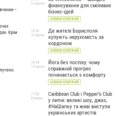
5 серпня
фінансування для сміливих
івчинки –
бізнес-ідей
НОВИНИ КОМПАНІЙ
уючих
Де жителі Борисполя
16:42
дян. Крім
3 серпня
купують нерухомість за
кордоном
НОВИНИ КОМПАНІЙ
Йога без поспіху: чому
18:44
15 липня
справжній прогрес
илучено.
починається з комфорту
НОВИНИ КОМПАНІЙ
Caribbean Club і Pepper's Club
17:00
8 липня
у липні: великі шоу, джаз,
#НаШапку та живі виступи
українських артистів