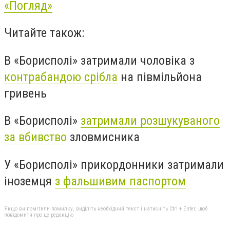
«Погляд»
Читайте також:
В «Борисполі» затримали чоловіка з
контрабандою срібла
на півмільйона
гривень
В «Борисполі»
затримали розшукуваного
за вбивство
зловмисника
У «Борисполі» прикордонники затримали
іноземця
з фальшивим паспортом
Якщо ви помітили помилку, виділіть необхідний текст і натисніть Ctrl + Enter, щоб
повідомити про це редакцію