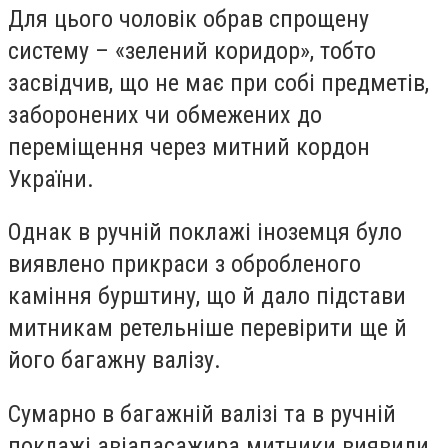
Для цього чоловік обрав спрощену
систему – «зелений коридор», тобто
засвідчив, що не має при собі предметів,
заборонених чи обмежених до
переміщення через митний кордон
України.
Однак в ручній поклажі іноземця було
виявлено прикраси з обробленого
каміння бурштину, що й дало підстави
митникам ретельніше перевірити ще й
його багажну валізу.
Сумарно в багажній валізі та в ручній
поклажі авіапасажира митники виявили