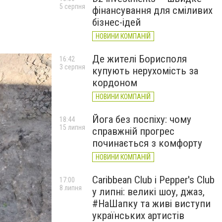
5 серпня
фінансування для сміливих
бізнес-ідей
НОВИНИ КОМПАНІЙ
Де жителі Борисполя
16:42
3 серпня
купують нерухомість за
кордоном
НОВИНИ КОМПАНІЙ
Йога без поспіху: чому
18:44
15 липня
справжній прогрес
починається з комфорту
НОВИНИ КОМПАНІЙ
Caribbean Club і Pepper's Club
17:00
8 липня
у липні: великі шоу, джаз,
#НаШапку та живі виступи
українських артистів