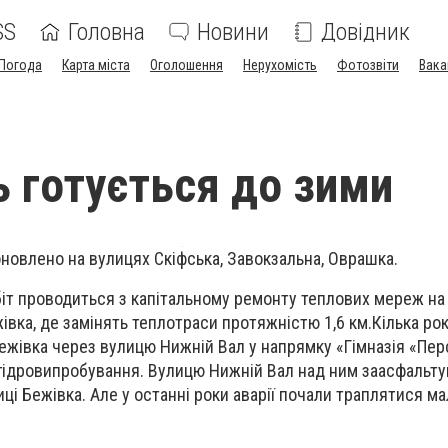
SS
Головна
Новини
Довідник
Погода
Карта міста
Оголошення
Нерухомість
Фотозвіти
Вака
ь готується до зими
новлено на вулицях Скіфська, Завокзальна, Оврашка.
біт проводиться з капітальному ремонту теплових мереж на
івка, де замінять теплотраси протяжністю 1,6 км.
Кілька рок
Бежівка через вулицю Нижній Вал у напрямку «Гімназія «Пе
гідровипробування. Вулицю Нижній Вал над ним заасфальту
ці Бежівка. Але у останні роки аварії почали траплятися ма