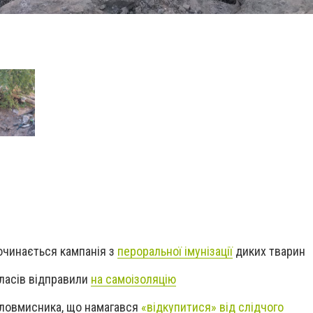
починається кампанія з
пероральної імунізації
диких тварин
класів відправили
на самоізоляцію
зловмисника, що намагався
«відкупитися» від слідчого