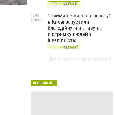
НОВИНИ КОМПАНІЙ
"Обійми не мають діагнозу":
17:00
2 липня
в Києві запустили
благодійну ініціативу на
підтримку людей з
інвалідністю
НОВИНИ КОМПАНІЙ
Літня спека та артеріальний
15:00
22 червня
тиск: як захистити судини
та коли потрібен лікар
НОВИНИ КОМПАНІЙ
ОГОЛОШЕННЯ