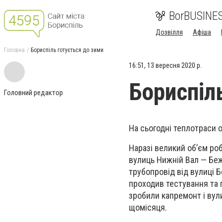
BorBUSINE
Дозвілля
Афіша
Головна
Бориспіль готується до зими
16:51, 13 вересня 2020 р.
Бориспіл
Головний редактор
На сьогодні
теплотраси о
Наразі в
еликий об’єм ро
вулиць Нижній Вал — Беж
трубопровід від вулиці 
проходив тестування та 
зробили капремонт і вули
щомісяця.