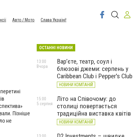
нсії
Авто / Мото
Слава Україні!
ОСТАННІ НОВИНИ
Вар’єте, театр, соул і
13:00
Вчора
блюзові джеми: серпень у
Caribbean Club і Pepper's Club
НОВИНИ КОМПАНІЙ
 перетині
Літо на Співочому: до
ів
15:00
5 серпня
столиці повертається
рспектива»
традиційна виставка квітів
вали. Пізніше
ло не
НОВИНИ КОМПАНІЙ
D2 Investments – швидке
13:00