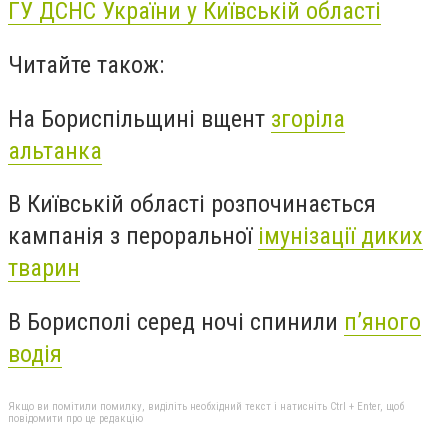
ГУ ДСНС України у Київській області
Читайте також:
На Бориспільщині вщент
згоріла
альтанка
В Київській області розпочинається
кампанія з пероральної
імунізації диких
тварин
В Борисполі серед ночі спинили
п’яного
водія
Якщо ви помітили помилку, виділіть необхідний текст і натисніть Ctrl + Enter, щоб
повідомити про це редакцію