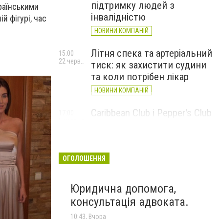
підтримку людей з
країнськими
інвалідністю
й фігурі, час
НОВИНИ КОМПАНІЙ
Літня спека та артеріальний
15:00
22 червня
тиск: як захистити судини
та коли потрібен лікар
НОВИНИ КОМПАНІЙ
Caribbean Club і Pepper's Club
17:00
5 червня
у червні: від вар'єте «Рояль»
до благодійних концертів
#НаШапку
ОГОЛОШЕННЯ
НОВИНИ КОМПАНІЙ
Юридична допомога,
консультація адвоката.
10:43, Вчора