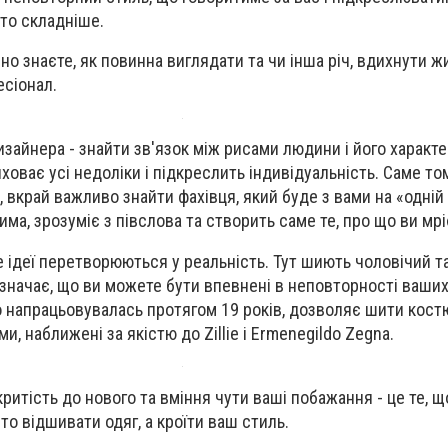
ато складніше.
но знаєте, як повинна виглядати та чи інша річ, вдихнути ж
сіонал.
изайнера - знайти зв'язок між рисами людини і його характе
иховає усі недоліки і підкреслить індивідуальність. Саме т
 вкрай важливо знайти фахівця, який буде з вами на «одній 
а, зрозуміє з півслова та створить саме те, про що ви мрі
де ідеї перетворюються у реальність. Тут шиють чоловічий т
 означає, що ви можете бути впевнені в неповторності ваших
о напрацьовувалась протягом 19 років, дозволяє шити кост
и, наближені за якістю до Zillie і Ermenegildo Zegna.
критість до нового та вміння чути ваші побажання - це те, 
о відшивати одяг, а кроїти ваш стиль.