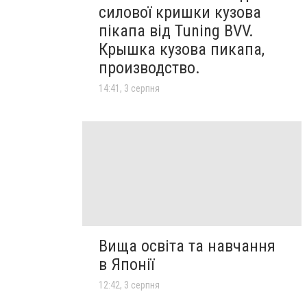
силової кришки кузова
пікапа від Tuning BVV.
Крышка кузова пикапа,
производство.
14:41, 3 серпня
Вища освіта та навчання
в Японії
12:42, 3 серпня