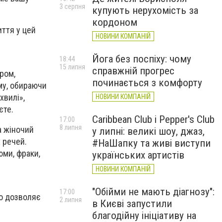
3 серпня
купують нерухомість за
кордоном
иття у цей
НОВИНИ КОМПАНІЙ
Йога без поспіху: чому
18:44
15 липня
справжній прогрес
ром,
починається з комфорту
ому, обираючи
хвилі»,
НОВИНИ КОМПАНІЙ
єте.
Caribbean Club і Pepper's Club
17:00
8 липня
а жіночий
у липні: великі шоу, джаз,
 речей.
#НаШапку та живі виступи
юми, фраки,
українських артистів
НОВИНИ КОМПАНІЙ
"Обійми не мають діагнозу":
17:00
що дозволяє
2 липня
в Києві запустили
благодійну ініціативу на