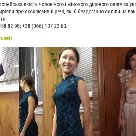
ропейська якість чоловічого і жіночого ділового одягу за у
ріяли про ексклюзивні речі, які б бездоганно сиділи на ваші
тя!
58 82 98; +38 (066) 107 22 63.
rr.net/