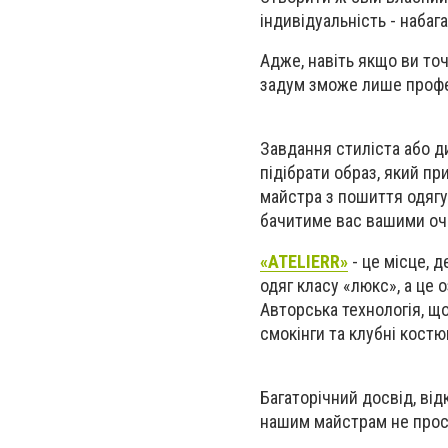
індивідуальність - набаг
Адже, навіть якщо ви точ
задум зможе лише профе
Завдання стиліста або д
підібрати образ, який пр
майстра з пошиття одягу,
бачитиме вас вашими очим
«ATELIERR»
- це місце, 
одяг класу «люкс», а це
Авторська технологія, щ
смокінги та клубні костюм
Багаторічний досвід, від
нашим майстрам не прост