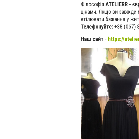
Філософія
ATELIERR
- єв
цінами. Якщо ви завжди м
втілювати бажання у жит
Телефонуйте:
+38 (067) 8
Наш сайт -
https://atelie