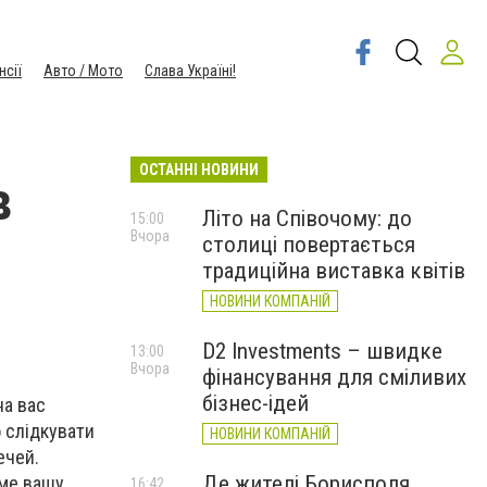
нсії
Авто / Мото
Слава Україні!
ОСТАННІ НОВИНИ
в
Літо на Співочому: до
15:00
Вчора
столиці повертається
традиційна виставка квітів
НОВИНИ КОМПАНІЙ
D2 Investments – швидке
13:00
Вчора
фінансування для сміливих
бізнес-ідей
на вас
о слідкувати
НОВИНИ КОМПАНІЙ
ечей.
Де жителі Борисполя
име вашу
16:42