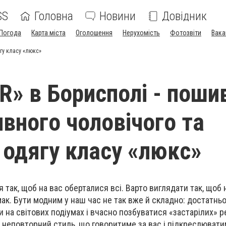
SS
Головна
Новини
Довідник
Погода
Карта міста
Оголошення
Нерухомість
Фотозвіти
Вака
ягу класу «люкс»
R» в Борисполі - поши
вного чоловічого та
 одягу класу «люкс»
я так, щоб на вас оберталися всі. Варто виглядати так, щоб 
смак. Бути модним у наш час не так вже й складно: достатнь
 на світових подіумах і вчасно позбуватися «застарілих» р
 неповторний стиль, що говоритиме за вас і підкреслюват