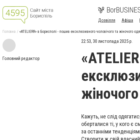
BorBUSINE
Дозвілля
Афіша
Головна
«ATELIERR» в Борисполі - пошив ексклюзивного чоловічого та жіночого од
22:53, 30 листопада 2025 р.
«ATELIER
Головний редактор
ексклюзи
жіночого
Кажуть, не слід одягатис
оберталися ті, у кого є 
за останніми тенденціями
Створити ж свій власний