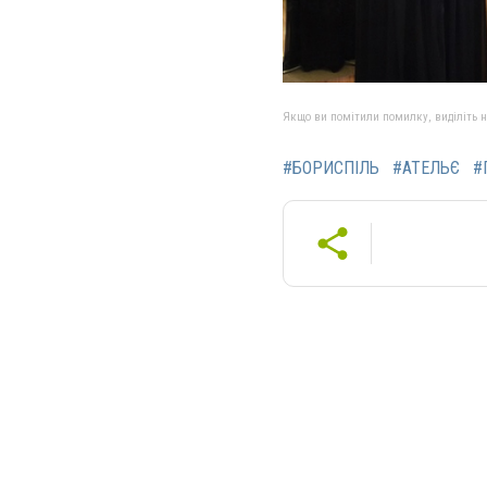
Якщо ви помітили помилку, виділіть нео
#БОРИСПІЛЬ
#АТЕЛЬЄ
#