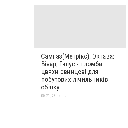
Самгаз(Метрікс); Октава;
Візар; Галус - пломби
цвяхи свинцеві для
побутових лічильників
обліку
05:21, 28 липня