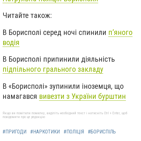
Читайте також:
В Борисполі серед ночі спинили
п’яного
водія
В Борисполі припинили діяльність
підпільного грального закладу
В «Борисполі» зупинили іноземця, що
намагався
вивезти з України бурштин
Якщо ви помітили помилку, виділіть необхідний текст і натисніть Ctrl + Enter, щоб
повідомити про це редакцію
#ПРИГОДИ
#НАРКОТИКИ
#ПОЛІЦІЯ
#БОРИСПІЛЬ