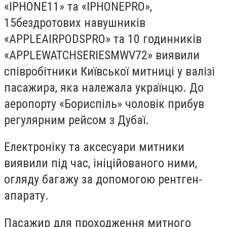
«
IPHONE
11» та «
IPHONEPRO
»,
15бездротових навушників
«
APPLEAIRPODSPRO
» та 10 годинників
«
APPLEWATCHSERIESMWV
72» виявили
співробітники Київської митниці у валізі
пасажира, яка належала українцю.
До
аеропорту «Бориспіль» чоловік прибув
регулярним рейсом з Дубаї.
Електроніку та аксесуари митники
виявили під час
,
ініційованого ними
,
огляду багажу за допомогою рентген-
апарату.
Пасажир для проходження митного