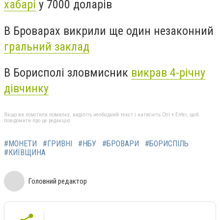
хабарі
у 7000 доларів
В Броварах викрили ще один незаконний
гральний заклад
В Борисполі зловмисник
викрав 4-річну
дівчинку
Якщо ви помітили помилку, виділіть необхідний текст і натисніть Ctrl + Enter, щоб
повідомити про це редакцію
#МОНЕТИ
#ГРИВНІ
#НБУ
#БРОВАРИ
#БОРИСПІЛЬ
#КИЇВЩИНА
Головний редактор