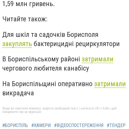
1,59 млн гривень.
Читайте також:
Для шкіл та садочків Борисполя
закуплять
бактерицидні рециркулятори
В Бориспільському районі
затримали
чергового любителя канабісу
На Бориспільщині оперативно
затримали
викрадача
Якщо ви помітили помилку, виділіть необхідний текст і натисніть Ctrl + Enter, щоб
повідомити про це редакцію
#БОРИСПІЛЬ
#КАМЕРИ
#ВІДЕОСПОСТЕРЕЖЕННЯ
#ТЕНДЕР