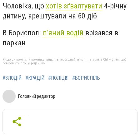
Чоловіка, що
хотів зґвалтувати
4-річну
дитину, арештували на 60 діб
В Борисполі
п’яний водій
врізався в
паркан
Якщо ви помітили помилку, виділіть необхідний текст і натисніть Ctrl + Enter, щоб
повідомити про це редакцію
#ЗЛОДІЙ
#КРАДІЙ
#ПОЛІЦІЯ
#БОРИСПІЛЬ
Головний редактор