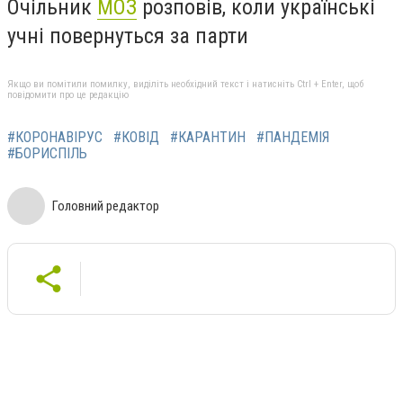
Очільник
МОЗ
розповів, коли українські
учні повернуться за парти
Якщо ви помітили помилку, виділіть необхідний текст і натисніть Ctrl + Enter, щоб
повідомити про це редакцію
#КОРОНАВІРУС
#КОВІД
#КАРАНТИН
#ПАНДЕМІЯ
#БОРИСПІЛЬ
Головний редактор