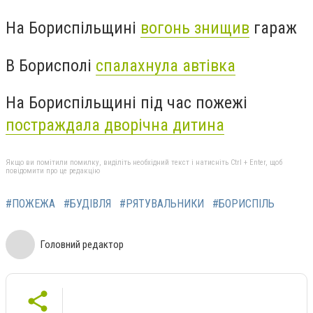
На Бориспільщині
вогонь знищив
гараж
В Борисполі
спалахнула автівка
На Бориспільщині під час пожежі
постраждала дворічна дитина
Якщо ви помітили помилку, виділіть необхідний текст і натисніть Ctrl + Enter, щоб
повідомити про це редакцію
#ПОЖЕЖА
#БУДІВЛЯ
#РЯТУВАЛЬНИКИ
#БОРИСПІЛЬ
Головний редактор