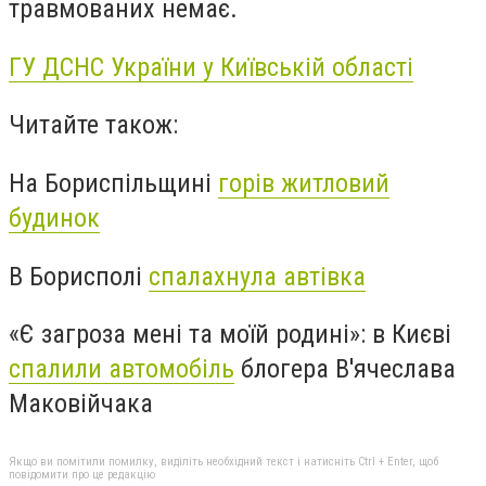
травмованих немає.
ГУ ДСНС України у Київській області
Читайте також:
На Бориспільщині
горів житловий
будинок
В Борисполі
спалахнула автівка
«Є загроза мені та моїй родині»: в Києві
спалили автомобіль
блогера В'ячеслава
Маковійчака
Якщо ви помітили помилку, виділіть необхідний текст і натисніть Ctrl + Enter, щоб
повідомити про це редакцію