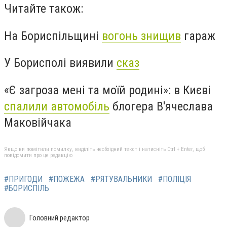
Читайте також:
На Бориспільщині
вогонь знищив
гараж
У Борисполі виявили
сказ
«Є загроза мені та моїй родині»: в Києві
спалили автомобіль
блогера В'ячеслава
Маковійчака
Якщо ви помітили помилку, виділіть необхідний текст і натисніть Ctrl + Enter, щоб
повідомити про це редакцію
#ПРИГОДИ
#ПОЖЕЖА
#РЯТУВАЛЬНИКИ
#ПОЛІЦІЯ
#БОРИСПІЛЬ
Головний редактор