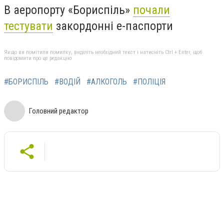
В аеропорту «Бориспіль»
почали
тестувати
закордонні е-паспорти
Якщо ви помітили помилку, виділіть необхідний текст і натисніть Ctrl + Enter, щоб
повідомити про це редакцію
#БОРИСПІЛЬ
#ВОДІЙ
#АЛКОГОЛЬ
#ПОЛІЦІЯ
Головний редактор