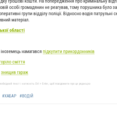
дку грошові кошти. На попередження про кримінальну відп
овій особі громадянин не реагував, тому порушника було за
перативні групи відділу поліції. Відносно водія патрульні 
ивний матеріал.
ької області
» іноземець намагався
підкупити прикордонників
горіло сміття
ь
знищив гараж
бхідний текст і натисніть Ctrl + Enter, щоб повідомити про це редакцію
#ХАБАР
#ВОДІЙ