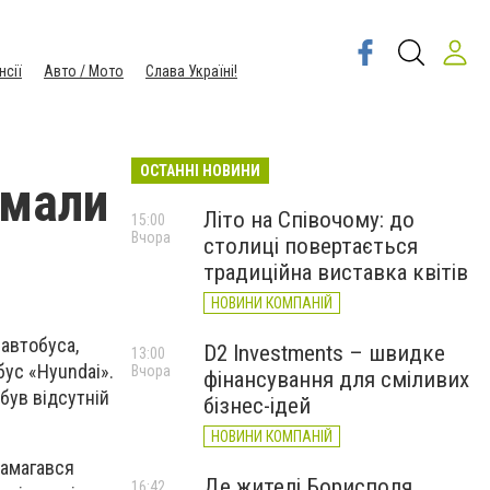
нсії
Авто / Мото
Слава Україні!
ОСТАННІ НОВИНИ
имали
Літо на Співочому: до
15:00
Вчора
столиці повертається
традиційна виставка квітів
НОВИНИ КОМПАНІЙ
 автобуса,
D2 Investments – швидке
13:00
бус «Hyundai».
Вчора
фінансування для сміливих
був відсутній
бізнес-ідей
НОВИНИ КОМПАНІЙ
намагався
Де жителі Борисполя
16:42