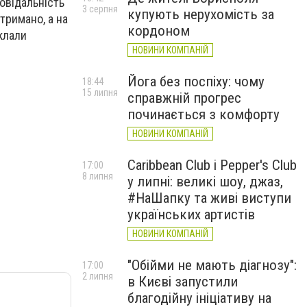
овідальність
3 серпня
купують нерухомість за
тримано, а на
кордоном
склали
НОВИНИ КОМПАНІЙ
Йога без поспіху: чому
18:44
15 липня
справжній прогрес
починається з комфорту
НОВИНИ КОМПАНІЙ
Caribbean Club і Pepper's Club
17:00
8 липня
у липні: великі шоу, джаз,
#НаШапку та живі виступи
українських артистів
НОВИНИ КОМПАНІЙ
"Обійми не мають діагнозу":
17:00
2 липня
в Києві запустили
благодійну ініціативу на