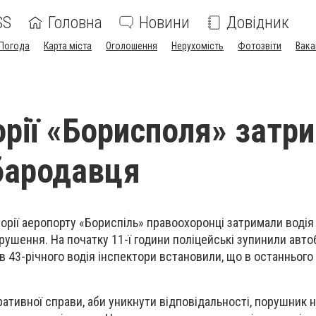
SS
Головна
Новини
Довідник
Погода
Карта міста
Оголошення
Нерухомість
Фотозвіти
Вака
орії «Борисполя» затр
бародавця
торії аеропорту «Бориспіль» правоохоронці затримали водія
рушення. На початку 11-ї години поліцейські зупинили авто
 43-річного водія інспектори встановили, що в останнього 
ративної справи, аби уникнути відповідальності, порушник 