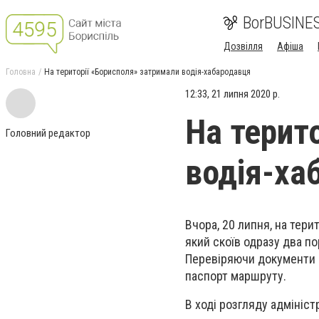
BorBUSINE
Дозвілля
Афіша
Головна
На території «Борисполя» затримали водія-хабародавця
12:33, 21 липня 2020 р.
На терит
Головний редактор
водія-ха
Вчора, 20 липня, на тери
який скоїв одразу два по
Перевіряючи документи в
паспорт маршруту.
В ході розгляду адмініст