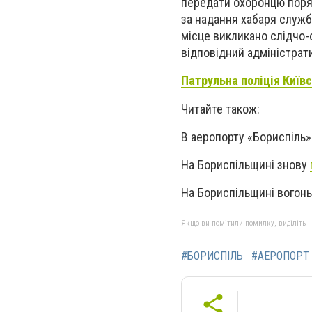
передати охоронцю поря
за надання хабаря служб
місце викликано слідчо-о
відповідний адміністрат
Патрульна поліція Київс
Читайте також:
В аеропорту «Бориспіль
На Бориспільщині знову
На Бориспільщині вогон
Якщо ви помітили помилку, виділіть нео
#БОРИСПІЛЬ
#АЕРОПОРТ