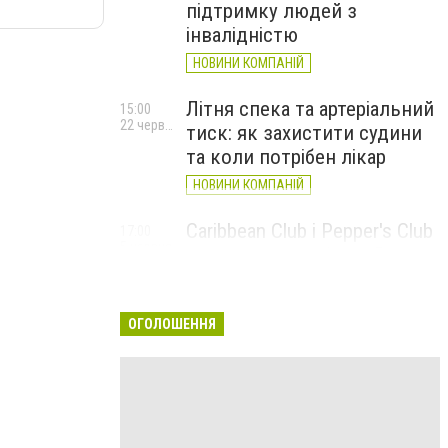
підтримку людей з
інвалідністю
НОВИНИ КОМПАНІЙ
Літня спека та артеріальний
15:00
22 червня
тиск: як захистити судини
та коли потрібен лікар
НОВИНИ КОМПАНІЙ
Caribbean Club і Pepper's Club
17:00
5 червня
у червні: від вар'єте «Рояль»
до благодійних концертів
#НаШапку
ОГОЛОШЕННЯ
НОВИНИ КОМПАНІЙ