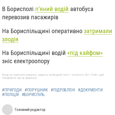
В Борисполі
п’яний водій
автобуса
перевозив пасажирів
На Бориспільщині оперативно
затримали
злодія
На Бориспільщині водій
«під кайфом»
зніс електроопору
Якщо ви помітили помилку, виділіть необхідний текст і натисніть Ctrl + Enter, щоб
повідомити про це редакцію
#ПРИГОДИ
#ПОРУШНИК
#ПІДРОБЛЕНІ
#ДОКУМЕНТИ
#ПОЛІЦІЯ
#БОРИСПІЛЬ
Головний редактор