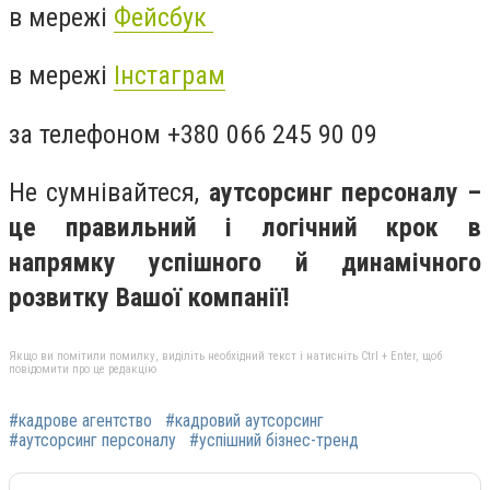
в мережі
Фейсбук
в мережі
Інстаграм
за телефоном +380 066 245 90 09
Не сумнівайтеся,
аутсорсинг персоналу –
це правильний і логічний крок в
напрямку успішного й динамічного
розвитку Вашої компанії!
Якщо ви помітили помилку, виділіть необхідний текст і натисніть Ctrl + Enter, щоб
повідомити про це редакцію
#кадрове агентство
#кадровий аутсорсинг
#аутсорсинг персоналу
#успішний бізнес-тренд