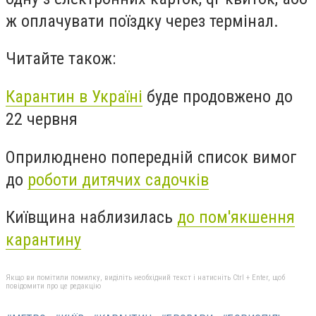
ж оплачувати поїздку через термінал.
Читайте також:
Карантин в Україні
буде продовжено до
22 червня
Оприлюднено попередній список вимог
до
роботи дитячих садочків
Київщина наблизилась
до пом'якшення
карантину
Якщо ви помітили помилку, виділіть необхідний текст і натисніть Ctrl + Enter, щоб
повідомити про це редакцію