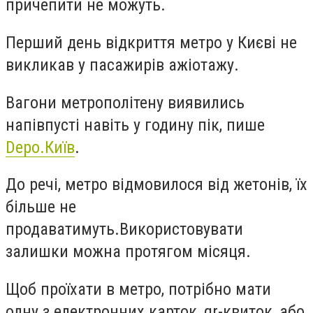
причепити не можуть.
Перший день відкриття метро у Києві не
викликав у пасажирів ажіотажу
.
Вагони метрополітену виявились
напівпусті навіть у годину пік
, пише
Depo.Київ
.
До речі, м
етро відмовилося від жетонів, їх
більше не
продаватимуть.
Використовувати
залишки можна протягом місяця.
Щоб проїхати в метро, потрібно мати
одну з електронних карток, qr-квиток, або