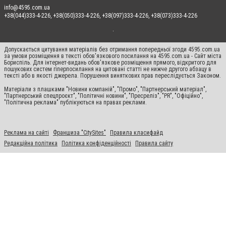
info@4595.com.ua
+38(044)333-4-226, +38(050)333-4-226, +38(097)333-4-226, +38(073)333-4-226
Допускається цитування матеріалів без отримання попередньої згоди 4595.com.ua
за умови розміщення в тексті обов'язкового посилання на 4595.com.ua - Сайт міста
Бориспіль. Для інтернет-видань обов'язкове розміщення прямого, відкритого для
пошукових систем гіперпосилання на цитовані статті не нижче другого абзацу в
тексті або в якості джерела. Порушення виняткових прав переслідується Законом.
Матеріали з плашками "Новини компаній", "Промо", "Партнерський матеріал",
"Партнерський спецпроєкт", "Політичні новини", "Пресреліз", "PR", "Офіційно",
"Політична реклама" публікуються на правах реклами.
Реклама на сайті
Франшиза "CitySites"
Правила класифайд
Редакційна політика
Політика конфіденційності
Правила сайту