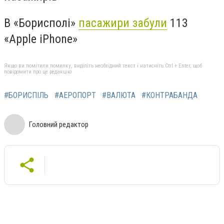
В «Борисполі»
пасажири забули
113
«Apple iPhone»
Якщо ви помітили помилку, виділіть необхідний текст і натисніть Ctrl + Enter, щоб
повідомити про це редакцію
#БОРИСПІЛЬ
#АЕРОПОРТ
#ВАЛЮТА
#КОНТРАБАНДА
Головний редактор