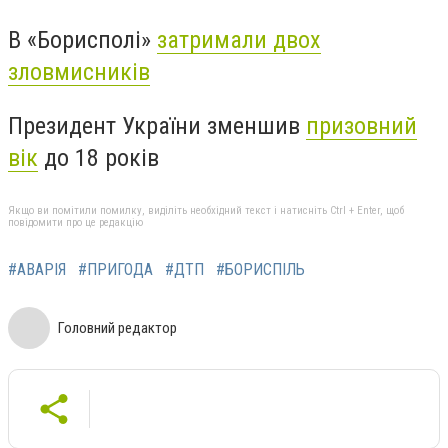
В «Борисполі»
затримали двох
зловмисників
Президент України зменшив
призовний
вік
до 18 років
Якщо ви помітили помилку, виділіть необхідний текст і натисніть Ctrl + Enter, щоб
повідомити про це редакцію
#АВАРІЯ
#ПРИГОДА
#ДТП
#БОРИСПІЛЬ
Головний редактор