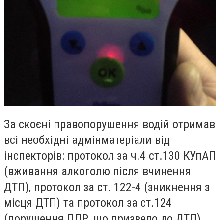
За скоєні правопорушення водій отримав
всі необхідні адмінматеріали від
інспекторів: протокол за ч.4 ст.130 КУпАП
(вживання алкоголю після вчинення
ДТП), протокол за ст. 122-4 (зникнення з
місця ДТП) та протокол за ст.124
(порушення ПДР, що призвело до ДТП).