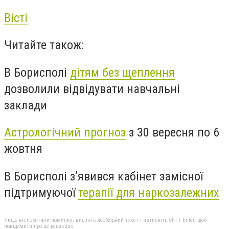
Вісті
Читайте також:
В Борисполі
дітям без щеплення
дозволили відвідувати навчальні
заклади
Астрологічний прогноз
з 30 вересня по 6
жовтня
В Борисполі з’явився кабінет замісної
підтримуючої
терапії для наркозалежних
Якщо ви помітили помилку, виділіть необхідний текст і натисніть Ctrl + Enter, щоб
повідомити про це редакцію