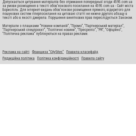
Допускається цитування матеріалів без отримання попередньої згоди 4595.com.ua
за умови розміщення в тексті обов'язкового посилання на 4595.com.ua - Сайт міста
Бориспіль. Для інтернет-видань обов'язкове розміщення прямого, відкритого для
пошукових систем гіперпосилання на цитовані статті не нижче другого абзацу в
тексті або в якості джерела. Порушення виняткових прав переслідується Законом.
Матеріали з плашками "Новини компаній", "Промо", "Партнерський матеріал",
"Партнерський спецпроєкт", "Політичні новини", "Пресреліз", "PR", "Офіційно",
"Політична реклама" публікуються на правах реклами.
Реклама на сайті
Франшиза "CitySites"
Правила класифайд
Редакційна політика
Політика конфіденційності
Правила сайту