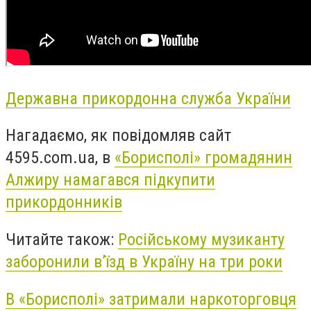
Державна прикордонна
служба України
Нагадаємо, як повідомляв сайт
4595.com.ua, в
«Борисполі» громадянин
Алжиру намагався підкупити
прикордонників
Читайте також:
Російському музиканту
заборонили в’їзд в Україну на три роки
В «Борисполі» затримали наркоторговця