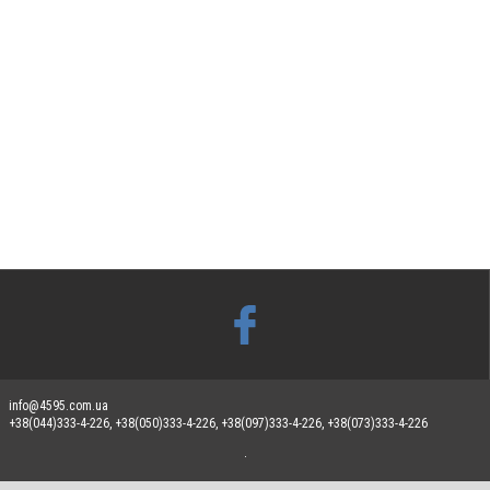
info@4595.com.ua
+38(044)333-4-226, +38(050)333-4-226, +38(097)333-4-226, +38(073)333-4-226