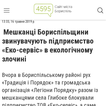
13:33, 16 травня 2019 р.
Мешканці Бориспільщини
звинувачують підприємство
«Еко-сервіс» в екологічному
злочині
Вчора в Бориспільському районі
рух
«
Традиція і Порядок
»
та громадська
організація «Легіони Порядку» разом із
мешканцями села Глибоке блоку
вали
підприємство ТОВ «Еко-сервіс», а саме