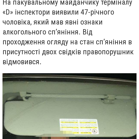
На пакувальному майданчику терміналу
«D» інспектори виявили 47-річного
чоловіка, який мав явні ознаки
алкогольного сп’яніння. Від
проходження огляду на стан сп’яніння в
присутності двох свідків правопорушник
відмовився.