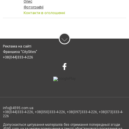
Опис
Фотографії
Контакти в оголошенні
Реклама на сайті
Франшиза "CitySites"
+38(044)333-4-226
info@4595.com.ua
+38(044)333-4-226, +38(050)333-4-226, +38(097)333-4-226, +38(073)333-4-
226
Допускається цитування матеріалів без отримання попередньої згоди
4595.com.ua за умови розміщення в тексті обов'язкового посилання на